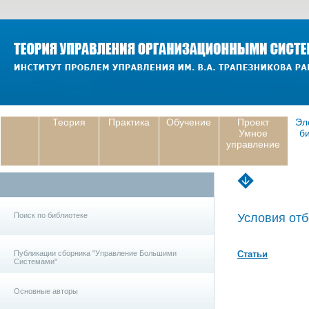
Теория
Практика
Обучение
Проект
Эл
Умное
б
управление
Поиск по библиотеке
Условия отб
Публикации сборника "Управление Большими
Статьи
Системами"
Основные авторы