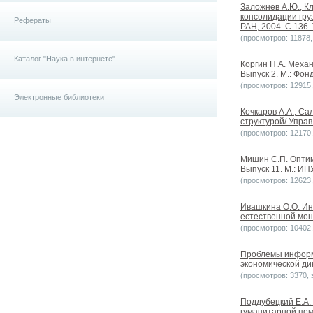
Заложнев А.Ю., К
консолидации гру
Рефераты
РАН, 2004. С.136-
(просмотров: 11878, 
Каталог "Наука в интернете"
Коргин Н.А. Меха
Выпуск 2. М.: Фо
(просмотров: 12915, 
Электронные библиотеки
Кочкаров А.А., С
структурой/ Упра
(просмотров: 12170, 
Мишин С.П. Оптим
Выпуск 11. М.: ИП
(просмотров: 12623, 
Ивашкина О.О. Ин
естественной мон
(просмотров: 10402, 
Проблемы информ
экономической дин
(просмотров: 3370, з
Поддубецкий Е.А.
гуманитарной пом