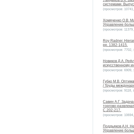
Уандыков Б.К. Ба
системами. Выпуск
(просмотров: 10741, 
Хомяченко О.В. М
Управление больш
(просмотров: 11379, 
Roy Radner. Hierarc
pp. 1382-1415.
(просмотров: 7702, з
Новиков Д.А. Реф
искусственному ин
(просмотров: 6909, з
Губко М.В. Оптим
/ Труды междунар
(просмотров: 9118, з
Савин А.Г. Задач
торгово-развлека
С.202-217.
(просмотров: 10694, 
Поддьяков А.Н. Н
Управление больш