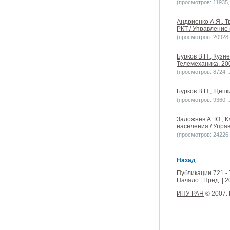
(просмотров: 11935, 
Андриенко А.Я., 
РКТ / Управление 
(просмотров: 20928, 
Бурков В.Н., Кузн
Телемеханика. 200
(просмотров: 8724, з
Бурков В.Н., Щепк
(просмотров: 9360, з
Заложнев А. Ю., К
населения / Управ
(просмотров: 24226, 
Назад
Публикации 721 - 
Начало
|
Пред.
|
2
ИПУ РАН
© 2007.