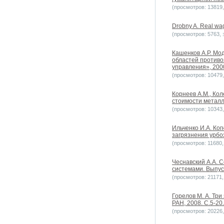
(просмотров: 13819, 
Drobny A. Real wa
(просмотров: 5763, з
Кашенков А.Р. Мо
областей противо
управления», 2000
(просмотров: 10479, 
Корнеев А.М., Кол
стоимости металл
(просмотров: 10343, 
Ильченко И.А. Ко
загрязнения урбо
(просмотров: 11680, 
Чеснавский А.А. 
системами. Выпуск
(просмотров: 21171, 
Горелов М. А. Тр
РАН, 2008. С.5-20.
(просмотров: 20226, 