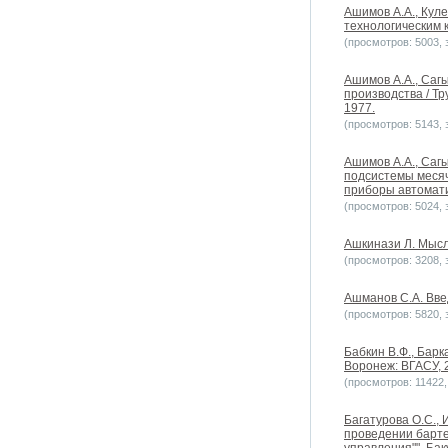
Ашимов А.А., Кул
технологическим к
(просмотров: 5003, з
Ашимов А.А., Саг
производства / Т
1977.
(просмотров: 5143, з
Ашимов А.А., Саг
подсистемы месяч
приборы автомати
(просмотров: 5024, з
Ашкинази Л. Мысли
(просмотров: 3208, з
Ашманов С.А. Введ
(просмотров: 5820, з
Бабкин В.Ф., Бар
Воронеж: ВГАСУ, 2
(просмотров: 11422, 
Багатурова О.С.,
проведении барте