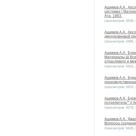
Ашимов А.А., Арс
системах / Матер
Ата, 1983.
(просмотров: 6538, з
Ашимов А.А., Арс
двухуровневой пр
(просмотров: 6486, з
Ашимов А.А., Бур
Материалы Ш Все
отраслевого и ме
(просмотров: 6816, з
Ашимов А.А., Бурк
производственным
(просмотров: 9419, з
Ашимов А.А., Бур
потребитель"" // 
(просмотров: 8278, з
Ашимов А.А., Джа
Вопросы создания
(просмотров: 6628, з