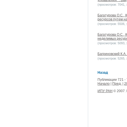
управления"". Баку
(просмотров: 7041, з
Багатурова О.С.,
ресурсов путем на
(просмотров: 5506, з
Багатурова О.С.,
неделимых ресурс
(просмотров: 5093, з
Багриновский К.А.
(просмотров: 5265, з
Назад
Публикации 721 - 
Начало
|
Пред.
|
2
ИПУ РАН
© 2007.