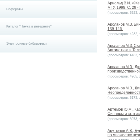
Арнольд В.И. «Же
МГУ, 1998. С. 29 - 
Рефераты
(просмотров: 5523, з
Арсланов М.З. Бин
Каталог "Наука в интернете"
139-146.
(просмотров: 4232, з
Электронные библиотеки
Арсланов М.З. Ск
Автоматика и Тел
(просмотров: 4183, з
Арсланов М.З., Д
производственной
(просмотров: 4965, з
Арсланов М.З., Д
Неопределенность
(просмотров: 5173, з
Артемов Ю.М., Ка
Финансы и статист
(просмотров: 3073, з
Арутюнов А.В., Б
по множеству неза