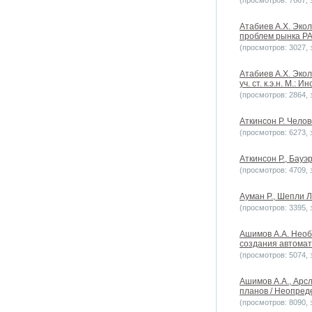
(просмотров: 7667, з
Атабиев А.Х. Экол
проблем рынка РАН
(просмотров: 3027, з
Атабиев А.Х. Эко
уч. ст. к.э.н. М.:
(просмотров: 2864, з
Аткинсон Р. Челов
(просмотров: 6273, з
Аткинсон Р., Бауэ
(просмотров: 4709, з
Ауман Р., Шепли Л
(просмотров: 3395, з
Ашимов А.А. Необ
создания автомат
(просмотров: 5074, з
Ашимов А.А., Арсл
планов / Неопреде
(просмотров: 8090, з