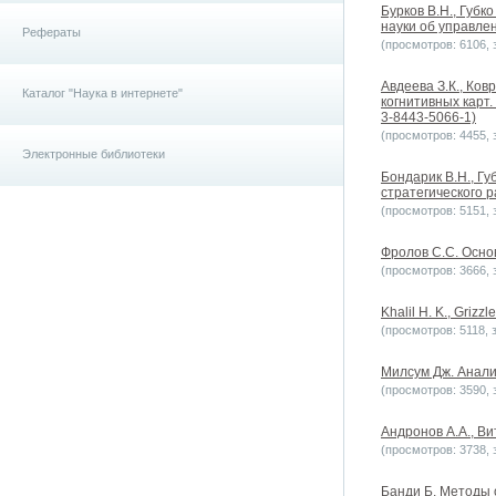
Бурков В.Н., Губк
науки об управлен
Рефераты
(просмотров: 6106, з
Авдеева З.К., Ко
Каталог "Наука в интернете"
когнитивных карт.
3-8443-5066-1)
(просмотров: 4455, з
Электронные библиотеки
Бондарик В.Н., Г
стратегического р
(просмотров: 5151, з
Фролов С.С. Основ
(просмотров: 3666, з
Khalil H. K., Grizzl
(просмотров: 5118, з
Милсум Дж. Анализ
(просмотров: 3590, з
Андронов А.А., Вит
(просмотров: 3738, з
Банди Б. Методы о