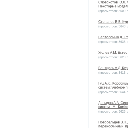
Словохотов Ю.Л. 
Некоторые модели
(просмотров: 3509, з
Степанов В.В. Ку
(просмотров: 3643, з
Бартоломью Д. Сто
(просмотров: 3633, з
Уголев А.М. Естес
(просмотров: 3628, з
Вентцель А.Д. Кур
(просмотров: 3413, з
Гуц А.К., Коробиц
систем: учебное по
(просмотров: 3644, з
Давыдов А.А. Сис
систем. -М.: КомКн
(просмотров: 3628, з
Новосельцев В.Н.
переносчиками, пр