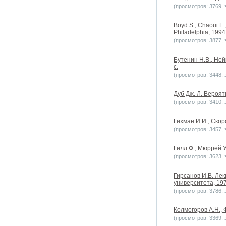
(просмотров: 3769, з
Boyd S., Chaoui L.,
Philadelphia, 1994
(просмотров: 3877, з
Бутенин Н.В., Ней
с.
(просмотров: 3448, з
Дуб Дж. Л. Вероят
(просмотров: 3410, з
Гихман И.И., Скор
(просмотров: 3457, з
Гилл Ф., Мюррей У
(просмотров: 3623, з
Гирсанов И.В. Лек
университета, 1970
(просмотров: 3786, з
Колмогоров А.Н., 
(просмотров: 3369, з