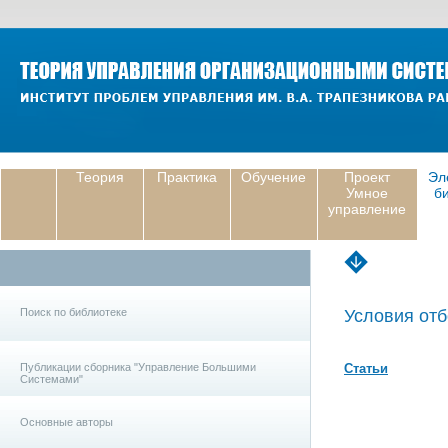
Теория
Практика
Обучение
Проект
Эл
Умное
б
управление
Поиск по библиотеке
Условия отб
Публикации сборника "Управление Большими
Статьи
Системами"
Основные авторы