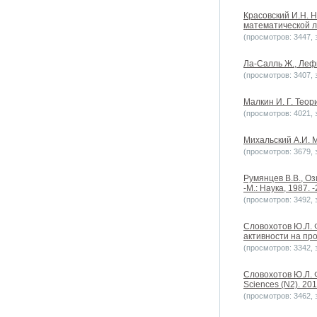
Красовский И.Н. 
математической ли
(просмотров: 3447, з
Ла-Салль Ж., Леф
(просмотров: 3407, з
Малкин И. Г. Теор
(просмотров: 4021, з
Михальский А.И. М
(просмотров: 3679, з
Румянцев В.В., О
-М.: Наука, 1987. -
(просмотров: 3492, з
Словохотов Ю.Л. 
активности на про
(просмотров: 3342, з
Словохотов Ю.Л. 
Sciences (N2). 20
(просмотров: 3462, з