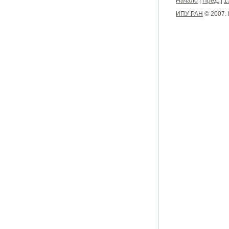
Начало
|
Пред.
|
1
ИПУ РАН
© 2007.