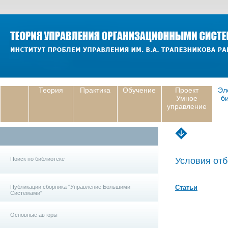
Теория
Практика
Обучение
Проект
Эл
Умное
б
управление
Поиск по библиотеке
Условия отб
Публикации сборника "Управление Большими
Статьи
Системами"
Основные авторы