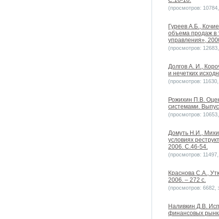
С.16-18.
(просмотров: 10784, 
Гуреев А.Б., Коч
объема продаж в 
управления», 2000
(просмотров: 12683, 
Долгов А. И., Ко
и нечетких исходн
(просмотров: 11630, 
Рожихин П.В. Оце
системами. Выпуск
(просмотров: 10653, 
Домуть Н.И., Михи
условиях реструк
2006. С.46-54.
(просмотров: 11497, 
Краснова С.А., Ут
2006. – 272 с.
(просмотров: 6682, з
Наливкин Д.В. Ис
финансовых рынка