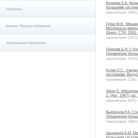
Кореева Е.Б. Фор
большими системам
Рефераты
(просмотров: 20947, 
Губко М.В., Миши
Каталог "Наука в интернете"
Материалы между
Оскол: СТИ, 2002. 
(просмотров: 13272, 
Электронные библиотеки
Грибова Е.Н. Сто
Управление больш
(просмотров: 13138, 
Кулик О.С., Уанд
системами. Выпус
(просмотров: 11341, 
Oliver E. Williamso
2. (Apr., 1967), pp
(просмотров: 5578, з
Выборнов Р.А. Ст
Управление больш
(просмотров: 10652, 
Заложнев А.Ю. Ме
большими системам