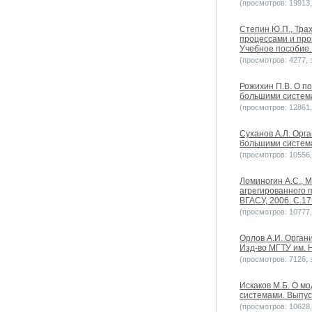
(просмотров: 19913, 
Степин Ю.П., Тра
процессами и про
Учебное пособие. 
(просмотров: 4277, з
Рожихин П.В. О п
большими системам
(просмотров: 12861, 
Суханов А.Л. Орг
большими системам
(просмотров: 10556, 
Ломиногин А.С., 
агрегированного 
ВГАСУ, 2006. С.17
(просмотров: 10777, 
Орлов А.И. Органи
Изд-во МГТУ им. Н
(просмотров: 7126, з
Искаков М.Б. О м
системами. Выпус
(просмотров: 10628, 