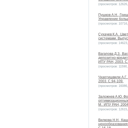
(просмотров: 12626, 
Пушков А.Н., Гри
Управление больш
(просмотров: 10716, 
Сухачев К.А., Цв
системами. Выпуск
(просмотров: 14623, 
Вагапова Д.З., В
депозитно-кредит
ИПУ РАН, 2003. С.
(просмотров: 11590, 
Чхартишвили А.Г.
2003. С.94-109.
(просмотров: 16086, 
Заложнев А.Ю. Фо
оптимизационных 
М.: ИПУ РАН, 2004
(просмотров: 12615, 
Вилкова Н.Н., Ка
ценообразования 