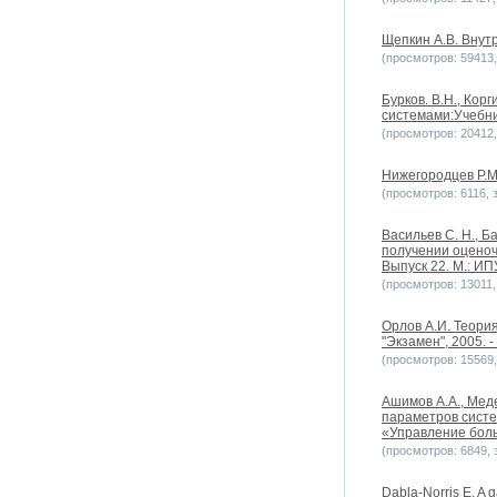
Щепкин А.В. Внут
(просмотров: 59413, 
Бурков. В.Н., Кор
системами:Учебник
(просмотров: 20412, 
Нижегородцев Р.М. 
(просмотров: 6116, з
Васильев С. Н., Б
получении оценоч
Выпуск 22. М.: ИП
(просмотров: 13011, 
Орлов А.И. Теори
"Экзамен", 2005. -
(просмотров: 15569, 
Ашимов А.А., Мед
параметров систе
«Управление бол
(просмотров: 6849, з
Dabla-Norris E. A g