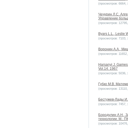
(просмотров: 6664, з
Чечурин Л.С. Алг
Управление больш
(просмотров: 12795, 
Byars L.L., Lesli
(просмотров: 7103, з
Воронин А.А., Миш
(просмотров: 11652, 
Harsanyi J. Games 
Vol.14. 1967
(просмотров: 5036, з
Губко М.В. Матема
(просмотров: 13110, 
Бестужев-Лады И.
(просмотров: 7457, з
Бородулин А.Н., 
технологии. М.: П
(просмотров: 10476, 