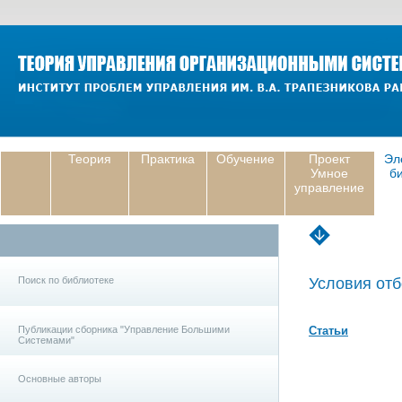
Теория
Практика
Обучение
Проект
Эл
Умное
б
управление
Поиск по библиотеке
Условия отб
Публикации сборника "Управление Большими
Статьи
Системами"
Основные авторы