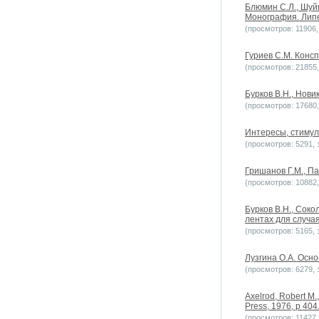
Блюмин С.Л., Шуй
Монография. Липец
(просмотров: 11906, 
Гуриев С.М. Консп
(просмотров: 21855, 
Бурков В.Н., Новик
(просмотров: 17680, 
Интересы, стимулы
(просмотров: 5291, з
Гришанов Г.М., Па
(просмотров: 10882, 
Бурков B.H., Сок
лентах для случая
(просмотров: 5165, з
Лузгина О.А. Осн
(просмотров: 6279, з
Axelrod, Robert M.,
Press, 1976, p 404
(просмотров: 11427, 