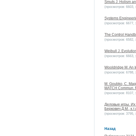
Smuts J. Holism an
(просмотров: 6603, з
Systems Engineerin
(просмотров: 6677, з
The Control Handbo
(просмотров: 6582, з
Weibull J. Evoluti
(просмотров: 6663, з
Wooldridge M. An I
(просмотров: 6788, з
M. Goubko, C. Magn
MATCH Commun. Mat
(просмотров: 8107, з
Деловые игры. Их 
Беркович Д.М., к.т
(просмотров: 3795, з
Назад