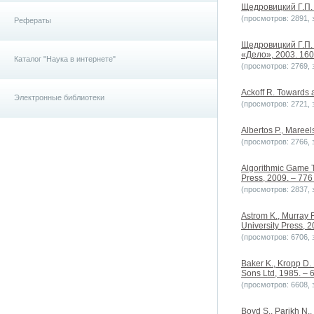
Щедровицкий Г.П. 
(просмотров: 2891, з
Рефераты
Щедровицкий Г.П.
«Дело», 2003. 160
Каталог "Наука в интернете"
(просмотров: 2769, з
Ackoff R. Towards 
Электронные библиотеки
(просмотров: 2721, з
Albertos P., Mareel
(просмотров: 2766, з
Algorithmic Game T
Press, 2009. – 776
(просмотров: 2837, з
Astrom K., Murray R
University Press, 20
(просмотров: 6706, з
Baker K., Kropp D.
Sons Ltd, 1985. – 
(просмотров: 6608, з
Boyd S., Parikh N., 