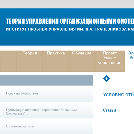
Теория
Практика
Обучение
Проект
Эл
Умное
б
управление
Поиск по библиотеке
Условия отб
Публикации сборника "Управление Большими
Статьи
Системами"
Основные авторы