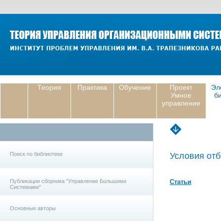
Теория
Практика
Обучение
Проект
Эл
Умное
б
управление
Поиск по библиотеке
Условия отб
Публикации сборника "Управление Большими
Статьи
Системами"
Основные авторы