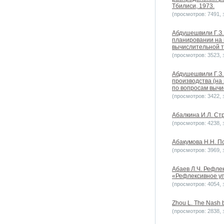
Тбилиси, 1973.
(просмотров: 7491, з
Абдушешвили Г.З.
планировании на 
вычислительной те
(просмотров: 3523, з
Абдушешвили Г.З.
производства (на
по вопросам вычи
(просмотров: 3422, з
Абалкина И.Л. Стр
(просмотров: 4238, з
Абакумова Н.Н. По
(просмотров: 3969, з
Абаев Л.Ч. Рефле
«Рефлексивное упр
(просмотров: 4054, з
Zhou L. The Nash b
(просмотров: 2838, з