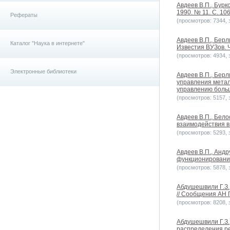
Авдеев В.П., Бурк
1990. № 11. С. 106
Рефераты
(просмотров: 7344, з
Авдеев В.П., Бер
Каталог "Наука в интернете"
Известия ВУЗов. Ч
(просмотров: 4934, з
Электронные библиотеки
Авдеев В.П., Бер
управления метал
управлению больш
(просмотров: 5157, з
Авдеев В.П., Бел
взаимодействия в
(просмотров: 5293, з
Авдеев В.П., Андр
функционирования 
(просмотров: 5878, з
Абдушешвили Г.З.,
// Сообщения АН Г
(просмотров: 8208, з
Абдушешвили Г.З.,
распределения ре