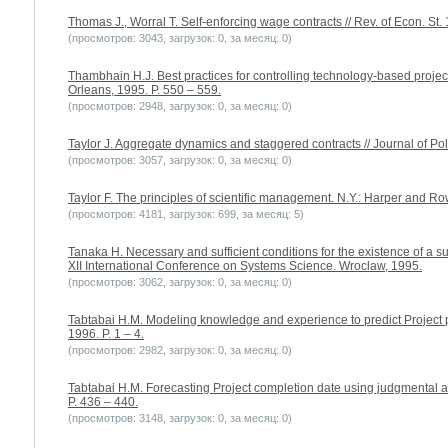
Thomas J., Worral T. Self-enforcing wage contracts // Rev. of Econ. St. 
(просмотров: 3043, загрузок: 0, за месяц: 0)
Thambhain H.J. Best practices for controlling technology-based proje
Orleans, 1995. P. 550 – 559.
(просмотров: 2948, загрузок: 0, за месяц: 0)
Taylor J. Aggregate dynamics and staggered contracts // Journal of Poli
(просмотров: 3057, загрузок: 0, за месяц: 0)
Taylor F. The principles of scientific management. N.Y.: Harper and Ro
(просмотров: 4181, загрузок: 699, за месяц: 5)
Tanaka H. Necessary and sufficient conditions for the existence of a s
XII International Conference on Systems Science. Wroclaw, 1995.
(просмотров: 3062, загрузок: 0, за месяц: 0)
Tabtabai H.M. Modeling knowledge and experience to predict Project
1996. P. 1 – 4.
(просмотров: 2982, загрузок: 0, за месяц: 0)
Tabtabai H.M. Forecasting Project completion date using judgmental a
P. 436 – 440.
(просмотров: 3148, загрузок: 0, за месяц: 0)