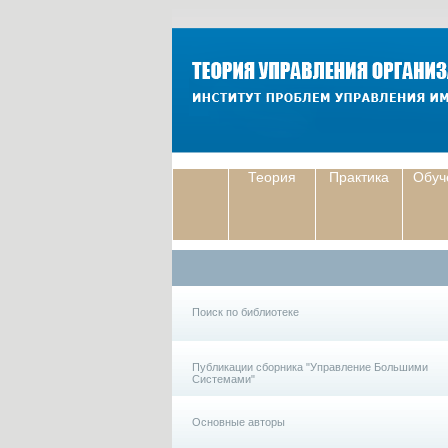
Теория
Практика
Обуч
Поиск по библиотеке
Публикации сборника "Управление Большими
Системами"
Основные авторы