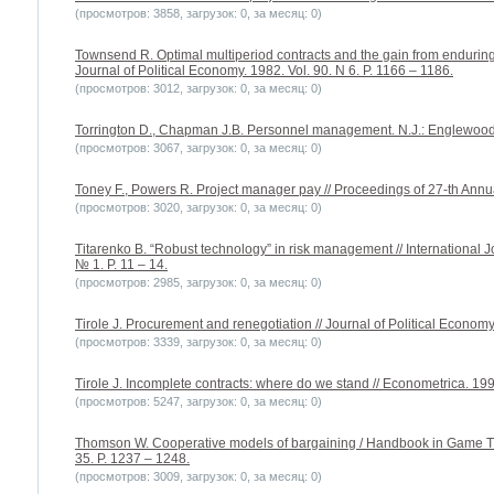
(просмотров: 3858, загрузок: 0, за месяц: 0)
Townsend R. Optimal multiperiod contracts and the gain from enduring 
Journal of Political Economy. 1982. Vol. 90. N 6. P. 1166 – 1186.
(просмотров: 3012, загрузок: 0, за месяц: 0)
Torrington D., Chapman J.B. Personnel management. N.J.: Englewood C
(просмотров: 3067, загрузок: 0, за месяц: 0)
Toney F., Powers R. Project manager pay // Proceedings of 27-th Ann
(просмотров: 3020, загрузок: 0, за месяц: 0)
Titarenko B. “Robust technology” in risk management // International 
№ 1. P. 11 – 14.
(просмотров: 2985, загрузок: 0, за месяц: 0)
Tirole J. Procurement and renegotiation // Journal of Political Economy.
(просмотров: 3339, загрузок: 0, за месяц: 0)
Tirole J. Incomplete contracts: where do we stand // Econometrica. 199
(просмотров: 5247, загрузок: 0, за месяц: 0)
Thomson W. Cooperative models of bargaining / Handbook in Game The
35. P. 1237 – 1248.
(просмотров: 3009, загрузок: 0, за месяц: 0)