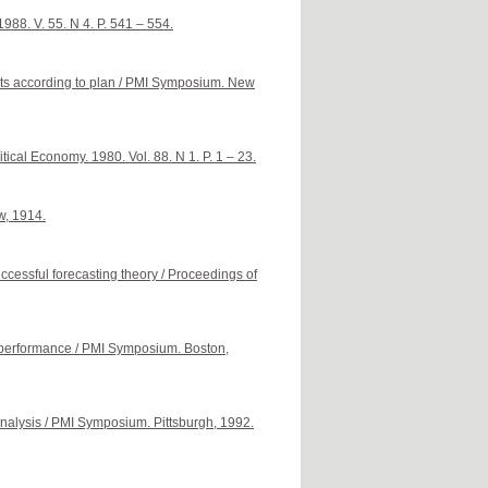
1988. V. 55. N 4. P. 541 – 554.
cts according to plan / PMI Symposium. New
tical Economy. 1980. Vol. 88. N 1. P. 1 – 23.
w, 1914.
uccessful forecasting theory / Proceedings of
 performance / PMI Symposium. Boston,
nalysis / PMI Symposium. Pittsburgh, 1992.