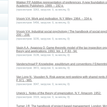
Wakker P.P. Additive representation of preferences, A new foundation o
Academic Publishers, 1989. – 192 p.
(просмотров: 3263, загрузок: 0, за месяц: 0)
Vroom V.H. Work and motivation. N.Y. Wiley, 1964. – 334 p.
(просмотров: 5456, загрузок: 0, за месяц: 0)
Vroom V.H. Industrial social psychology / The handbook of social psych
200 – 208.
(просмотров: 3235, загрузок: 0, за месяц: 0)
Vasin A.A., Agapova O. Game-theoretic model of the tax inspection org
theory and applications. 1993. Vol. 1. P. 83 - 94.
(просмотров: 3139, загрузок: 0, за месяц: 0)
Vanderschraaf P. Knowledge, equilibrium and conventions // Erkenntnis
(просмотров: 3872, загрузок: 0, за месяц: 0)
Van Long N., Vousden N. Risk-averse rent-seeking with shared rents /
P. 971 - 985.
(просмотров: 3047, загрузок: 0, за месяц: 0)
Urwick L. Notes of the theory of organization. N.Y.: Amacom, 1952.
(просмотров: 3319, загрузок: 0, за месяц: 0)
Turner J.R. The handbook of project-based management. London: Mc