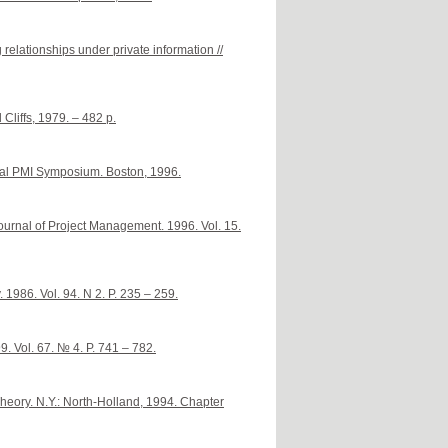
relationships under private information //
liffs, 1979. – 482 p.
ual PMI Symposium. Boston, 1996.
Journal of Project Management. 1996. Vol. 15.
 1986. Vol. 94. N 2. P. 235 – 259.
9. Vol. 67. № 4. P. 741 – 782.
ory. N.Y.: North-Holland, 1994. Chapter