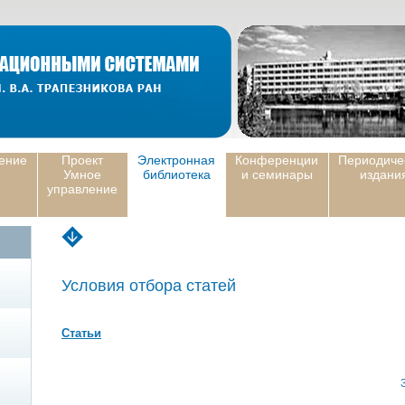
ение
Проект
Электронная
Конференции
Периодиче
Умное
библиотека
и семинары
издани
управление
Условия отбора статей
Статьи