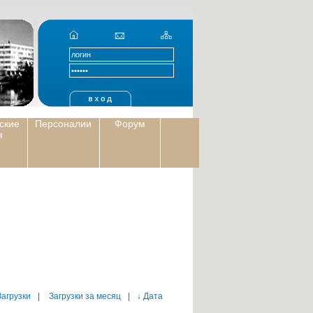
ские
Персоналии
Форум
я
Загрузки
|
Загрузки за месяц
|
↓ Дата