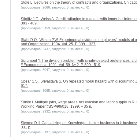
Stole L. Lectures on the theory of contracts and organizations. Chicago
(просмотров: 2866, загрузок: 0, за месяц: 0)
Stiglitz J.E., Weiss A. Credit rationing in markets with imperfect inform
393 - 409.
(просмотров: 3159, загрузок: 0, за месяц: 0)
Stahl D.O., Wilson P.W. Experimental evidence on players’ models of o
and Organization. 1994. Vol. 25. P. 309 – 327.
(просмотров: 3437, загрузок: 0, за месяц: 0)
Sprumont Y. The division problem with single-peaked preferences: a cha
// Econometrica. 1991. Vol. 59. № 2. P. 509 - 519.
(просмотров: 3047, загрузок: 0, за месяц: 0)
Spear S.S., Srivastava S. On repeated moral hazard with discounting // 
617.
(просмотров: 3065, загрузок: 0, за месяц: 0)
Slinko I. Multiple jobs, wage areas, tax evasion and labor supply in
Working Paper #BSP/99/018, 1999. – 35 p.
(просмотров: 2932, загрузок: 0, за месяц: 0)
Skyrme D.J. Capitalizing on Knowledge: from e-business to k-busine
331 p.
(просмотров: 3197, загрузок: 0, за месяц: 0)