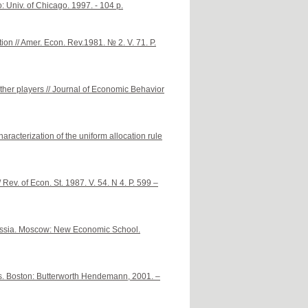
: Univ. of Chicago. 1997. - 104 p.
ation // Amer. Econ. Rev.1981. № 2. V. 71. P.
ther players // Journal of Economic Behavior
racterization of the uniform allocation rule
Rev. of Econ. St. 1987. V. 54. N 4. P. 599 –
 Russia. Moscow: New Economic School.
ss. Boston: Butterworth Hendemann, 2001. –