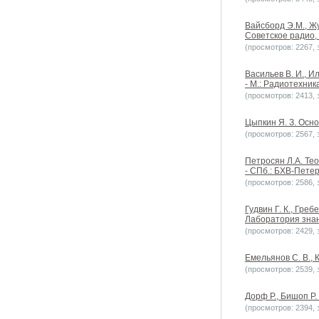
Вайсборд Э.М., Ж
Советское радио,
(просмотров: 2267, з
Васильев В. И., И
- М.: Радиотехник
(просмотров: 2413, з
Цыпкин Я. З. Осно
(просмотров: 2567, з
Петросян Л.А. Теор
- СПб.: БХВ-Петер
(просмотров: 2586, з
Гудвин Г. К., Гре
Лаборатория знан
(просмотров: 2429, з
Емельянов С. В., 
(просмотров: 2539, з
Дорф Р., Бишоп Р
(просмотров: 2394, з