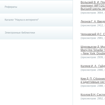
Вольский В. И. Пр
препринт WP7/2014
Рефераты
Высшей школы эко
(просмотров: 3664, з
Каталог "Наука в интернете"
Леонов Г. А. Введ
(просмотров: 2412, з
Электронные библиотеки
Чернавский Д.С. С
(просмотров: 2981, з
Шуровьески Д. Муд
Many Are Smarter 
– New York: Double
(просмотров: 2939, з
Каляев И. А., Гай
(просмотров: 2480, з
Ким Д. П. Сборни
и адаптивные сист
(просмотров: 2388, з
Козлов В.Н. Систе
(просмотров: 2952, з