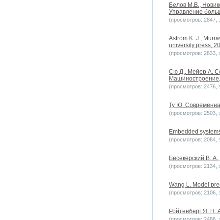
Белов М.В., Новик
Управление больш
(просмотров: 2847, з
Aström K. J., Murra
university press, 20
(просмотров: 2833, з
Сю Д., Мейер А. 
Машиностроение,
(просмотров: 2476, з
Ту Ю. Современна
(просмотров: 2503, з
Embedded systems
(просмотров: 2084, з
Бесекерский В. А.
(просмотров: 2134, з
Wang L. Model pred
(просмотров: 2106, з
Ройтенберг Я. Н. 
(просмотров: 2488, з