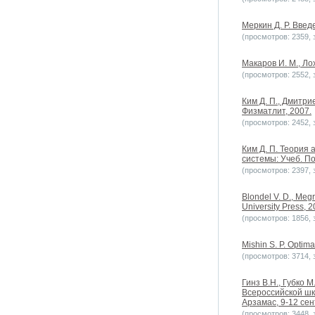
Меркин Д. Р. Введ
(просмотров: 2359, з
Макаров И. М., Ло
(просмотров: 2552, з
Ким Д. П., Дмитри
Физматлит, 2007.
(просмотров: 2452, з
Ким Д. П. Теория
системы: Учеб. По
(просмотров: 2397, з
Blondel V. D., Megr
University Press, 2
(просмотров: 1856, з
Mishin S. P. Optima
(просмотров: 3714, 
Гинз В.Н., Губко 
Всероссийской шк
Арзамас, 9-12 сен
(просмотров: 3448, з