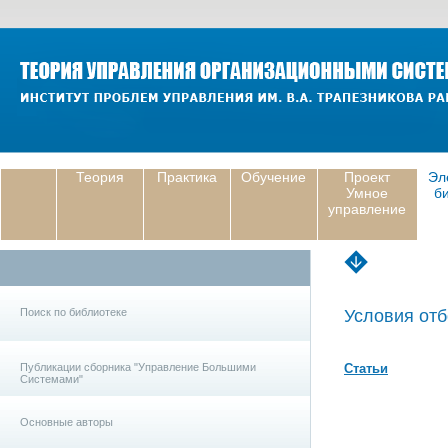
Теория
Практика
Обучение
Проект
Эл
Умное
б
управление
Поиск по библиотеке
Условия отб
Публикации сборника "Управление Большими
Статьи
Системами"
Основные авторы