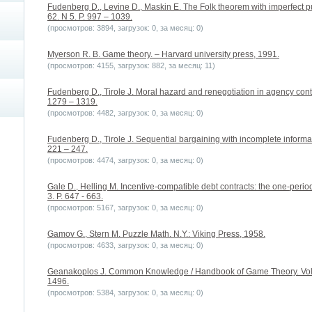
Fudenberg D., Levine D., Maskin E. The Folk theorem with imperfect pu
62. N 5. P. 997 – 1039.
(просмотров: 3894, загрузок: 0, за месяц: 0)
Myerson R. B. Game theory. – Harvard university press, 1991.
(просмотров: 4155, загрузок: 882, за месяц: 11)
Fudenberg D., Tirole J. Moral hazard and renegotiation in agency contr
1279 – 1319.
(просмотров: 4482, загрузок: 0, за месяц: 0)
Fudenberg D., Tirole J. Sequential bargaining with incomplete informatio
221 – 247.
(просмотров: 4474, загрузок: 0, за месяц: 0)
Gale D., Helling M. Incentive-compatible debt contracts: the one-perio
3. P. 647 - 663.
(просмотров: 5167, загрузок: 0, за месяц: 0)
Gamov G., Stern M. Puzzle Math. N.Y.: Viking Press, 1958.
(просмотров: 4633, загрузок: 0, за месяц: 0)
Geanakoplos J. Common Knowledge / Handbook of Game Theory. Vol. 2
1496.
(просмотров: 5384, загрузок: 0, за месяц: 0)