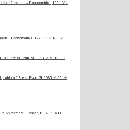
blic information // Econometrica, 1994. Vol.
acts // Econometrica. 1990. V.58. N 6. P.
n // Rev. of Econ. St. 1983. V. 50. N 2. P.
d problem // Rev.of Econ. St. 1985. V. 52. №
. Amsterdam: Elseiver, 1994. P. 1438 –