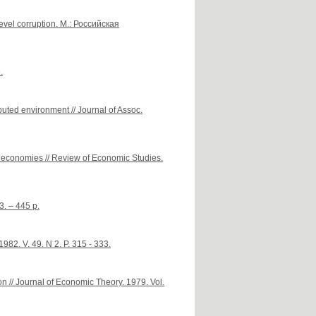
-level corruption. М.: Российская
.
ted environment // Journal of Assoc.
e economies // Review of Economic Studies.
. – 445 p.
982. V. 49. N 2. P. 315 - 333.
ion // Journal of Economic Theory. 1979. Vol.