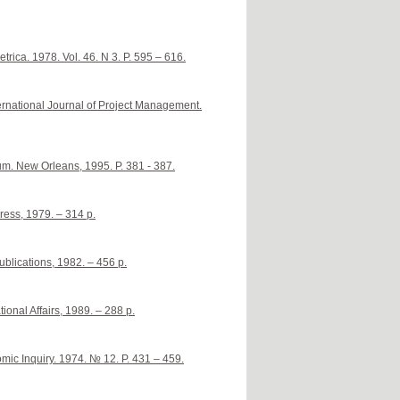
rica. 1978. Vol. 46. N 3. P. 595 – 616.
ternational Journal of Project Management.
m. New Orleans, 1995. P. 381 - 387.
ress, 1979. – 314 p.
blications, 1982. – 456 p.
onal Affairs, 1989. – 288 p.
ic Inquiry. 1974. № 12. P. 431 – 459.