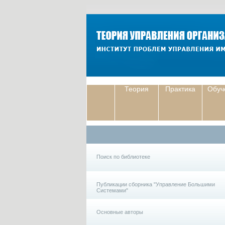
Теория
Практика
Обуч
Поиск по библиотеке
Публикации сборника "Управление Большими
Системами"
Основные авторы