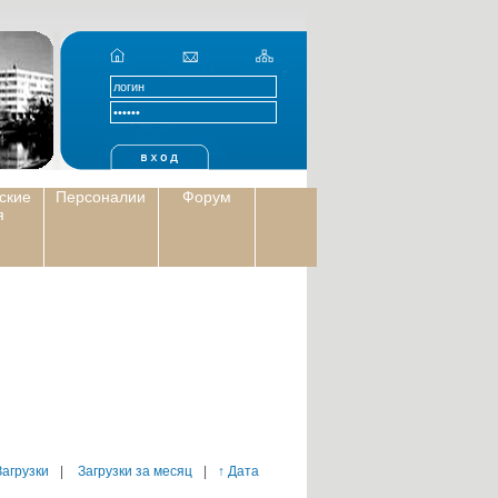
ские
Персоналии
Форум
я
Загрузки
|
Загрузки за месяц
|
↑ Дата