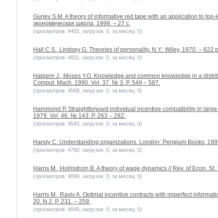
Guriev S.M. A theory of informative red tape with an application to top
экономическая школа, 1999. – 27 с.
(просмотров: 4402, загрузок: 0, за месяц: 0)
Hall C.S., Lindsey G. Theories of personality. N.Y.: Wiley, 1970. – 622 p
(просмотров: 4831, загрузок: 0, за месяц: 0)
Halpern J., Moses Y.O. Knowledge and common knowledge in a distribu
Comput. Mach. 1990. Vol. 37. № 3. P. 549 – 587.
(просмотров: 4568, загрузок: 0, за месяц: 0)
Hammond P. Straightforward individual incentive compatibility in larg
1979. Vol. 46. № 143. P. 263 – 282.
(просмотров: 4540, загрузок: 0, за месяц: 0)
Handy C. Understanding organizations. London: Pengium Books, 1993
(просмотров: 4790, загрузок: 0, за месяц: 0)
Harris M., Holmstrom B. A theory of wage dynamics // Rev. of Econ. St. 1
(просмотров: 4890, загрузок: 0, за месяц: 0)
Harris M., Raviv A. Optimal incentive contracts with imperfect informat
20. N 2. P. 231. – 259.
(просмотров: 4949, загрузок: 0, за месяц: 0)