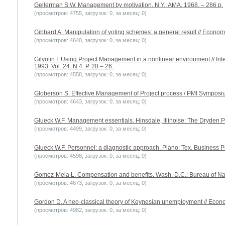
Gellerman S.W. Management by motivation. N.Y.: AMA, 1968. – 286 p.
(просмотров: 4755, загрузок: 0, за месяц: 0)
Gibbard A. Manipulation of voting schemes: a general result // Economet
(просмотров: 4640, загрузок: 0, за месяц: 0)
Gilyutin I. Using Project Management in a nonlinear environment // In
1993. Vol. 24. N 4. P. 20 – 26.
(просмотров: 4558, загрузок: 0, за месяц: 0)
Globerson S. Effective Management of Project process / PMI Symposiu
(просмотров: 4643, загрузок: 0, за месяц: 0)
Glueck W.F. Management essentials. Hinsdale, Illinoise: The Dryden P
(просмотров: 4499, загрузок: 0, за месяц: 0)
Glueck W.F. Personnel: a diagnostic approach. Plano: Tex. Business Pu
(просмотров: 4598, загрузок: 0, за месяц: 0)
Gomez-Meia L. Compensation and benefits. Wash. D.C.: Bureau of Nati
(просмотров: 4673, загрузок: 0, за месяц: 0)
Gordon D. A neo-classical theory of Keynesian unemployment // Econom
(просмотров: 4982, загрузок: 0, за месяц: 0)