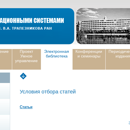
ение
Проект
Электронная
Конференции
Периодиче
Умное
библиотека
и семинары
издани
управление
Условия отбора статей
Статьи