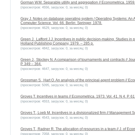
Gorman W.M. Separable utility and aggregation // Econometrica. 1959. 
(просмотров: 4556, загрузок: 0, за месяц: 0)
Gray J. Notes on database operating system / Operating Systems: An 
Computer Science. Vol. 66. Berlin: Springer, 1978.
(просмотров: 4629, загрузок: 0, за месяц: 0)
Green J., Laffont J.J. Incentives in public decision-making. Studies in
Holland Publishing Company, 1979. – 285 p.
(просмотров: 4842, загрузок: 0, за месяц: 0)
Green J., Stockey N. A comparison of tournaments and contracts // Jour
P. 349 – 364.
(просмотров: 4647, загрузок: 0, за месяц: 0)
Grossman S., Hart O. An analysis of the principal-agent problem // Econ
(просмотров: 5095, загрузок: 0, за месяц: 0)
Groves T. Incentives in teams // Econometrica. 1973. Vol. 41. N 4. P. 6
(просмотров: 4553, загрузок: 0, за месяц: 0)
Groves T., Loeb M. Incentives in a divisionalized firm // Management Sc
(просмотров: 4543, загрузок: 0, за месяц: 0)
Groves T., Radner R. The allocation of resources in a team // J. of Eco
(просмотров: 7058, загрузок: 0, за месяц: 0)