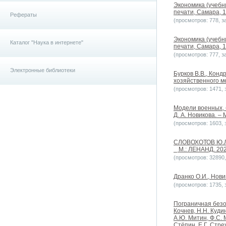
Экономика (учебн
печати, Самара, 1
Рефераты
(просмотров: 778, за
Экономика (учебн
Каталог "Наука в интернете"
печати, Самара, 1
(просмотров: 777, за
Электронные библиотеки
Бурков В.В., Конд
хозяйственного ме
(просмотров: 1471, з
Модели военных, 
Д. А. Новикова. – 
(просмотров: 1603, з
СЛОВОХОТОВ Ю.Л.
⎯ М.: ЛЕНАНД. 202
(просмотров: 32890, 
Дранко О.И., Новик
(просмотров: 1735, з
Пограничная безоп
Кочнев, Н.Н. Кудин
А.Ю. Митин, Ф.С. 
Стёпин, Е.Г. Стре