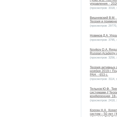
Губко М.В. Постр
управления. - 2020
(просмотров: 3318, з
Вишневский В.М.,
Теория и применен
(просмотров: 29770, 
Новиков Д.А. Упра
(просмотров: 3795, з
Novikov D.A. Regula
Russian Academy of
(просмотров: 3256, з
Теория активных 
ноября 2019 г. По
РАН. - 653 с.
(просмотров: 3114, з
Тельнов Ю.Ф., Тр
системами // Тео
конференции, 18–1
(просмотров: 2418, з
Коргин Н.А., Кор
систем – 50 лет 