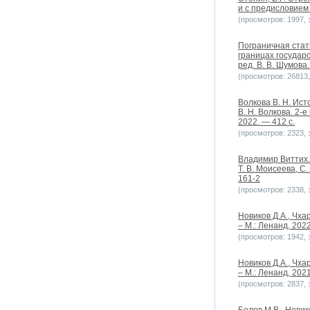
и с предисловием Н
(просмотров: 1997, з
Пограничная стат
границах государс
ред. В. В. Шумова.
(просмотров: 26813, 
Волкова В. Н. Ист
В. Н. Волкова. 2-
2022. — 412 с.
(просмотров: 2323, з
Владимир Виттих. 
Т. В. Моисеева, С
161-2
(просмотров: 2338, з
Новиков Д.А., Чха
– М.: Ленанд, 202
(просмотров: 1942, з
Новиков Д.А., Чха
– М.: Ленанд, 202
(просмотров: 2837, з