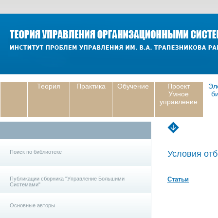
Теория
Практика
Обучение
Проект
Эл
Умное
б
управление
Поиск по библиотеке
Условия отб
Публикации сборника "Управление Большими
Статьи
Системами"
Основные авторы