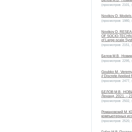
Белов М.В., Новик
(просмотров: 2101, з
Novikov D. Models 
(просмотров: 1980, з
Novikov D. RES
OF SOCIO-TECHNIC
of Large-scale S
(просмотров: 2151, з
Белов М.В., Новик
(просмотров: 2295, з
Goubko M., Veremye
// Discrete Applie
(просмотров: 2477, з
БЕЛОВ М.В., НОВИ
Ленанд, 2021. – 21
(просмотров: 2502, з
Романовский М. Ю
компьютерных исс
(просмотров: 2520, з