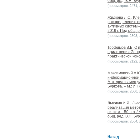
общ. ред. В.Н. Бур
(просмотров: 2471, з
Жидкова Л.С., Клё
распределению ог
активных систем 
2019 г. Под общ. р
(просмотров: 2303, з
Трофимов В.Б. О 
приложении Googl
практической конф
(просмотров: 2122, з
Максимовский А.Ю
информационной б
Материалы междун
Буркова. – М.: ИПУ
(просмотров: 2000, з
Львович И.Я., Льв
реализация метод
систем – 50 лет 
общ. ред. В.Н. Бур
(просмотров: 2064, з
Назад