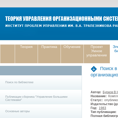
Теория
Практика
Обучение
Проект
Эл
Умное
б
управление
Поиск в
организаци
Поиск по библиотеке
Автор:
Бурков В 
Название:
Компле
Публикации сборника "Управление Большими
Системами"
Статус:
опублико
Издательство (дл
Год:
1983
Основные авторы
Тип публикации:
Полная библиогр