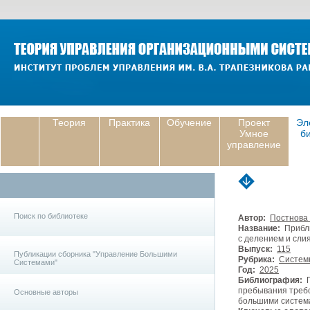
Теория
Практика
Обучение
Проект
Эл
Умное
б
управление
Поиск по библиотеке
Автор:
Постнова 
Название:
Прибли
с делением и сли
Выпуск:
115
Публикации сборника "Управление Большими
Рубрика:
Систем
Системами"
Год:
2025
Библиография:
П
пребывания требо
Основные авторы
большими системами