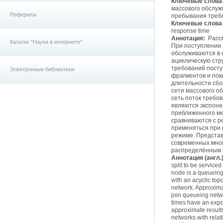
Ключевые слова
массового обслуж
Рефераты
пребывания требо
Ключевые слова (
response time
Аннотация:
Рассм
Каталог "Наука в интернете"
При поступлении 
обслуживаются в 
ациклическую стр
требований посту
Электронные библиотеки
фрагментов и пок
длительности сбо
сети массового о
сеть поток требо
являются экспоне
приближенного ме
сравниваются с р
применяться при 
режиме. Представ
современных мног
распределённым 
Аннотация (англ.)
split to be service
node is a queueing
with an acyclic top
network. Approximat
join queueing netw
times have an expo
approximate results
networks with relat