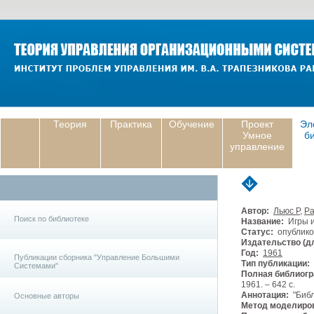
Теория
Практика
Обучение
Проект
Эл
Умное
б
управление
Автор:
Льюс Р
,
Р
Поиск по библиотеке
Название:
Игры и
Статус:
опублико
Издательство (дл
Год:
1961
Публикации сборника "Управление Большими
Тип публикации:
Системами"
Полная библиогр
1961. – 642 с.
Аннотация:
"Библ
Основные авторы
Метод моделиро