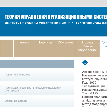
Теория
Практика
Обучение
Проект
Эл
Умное
б
управление
Автор:
Green D
,
Поиск по библиотеке
Название:
Assessi
Статус:
опублико
Год:
1990
Тип публикации:
Публикации сборника "Управление Большими
Название журнал
Системами"
Том:
Vol.25
Полная библиогр
analyzing taxes and
Основные авторы
Метод моделиро