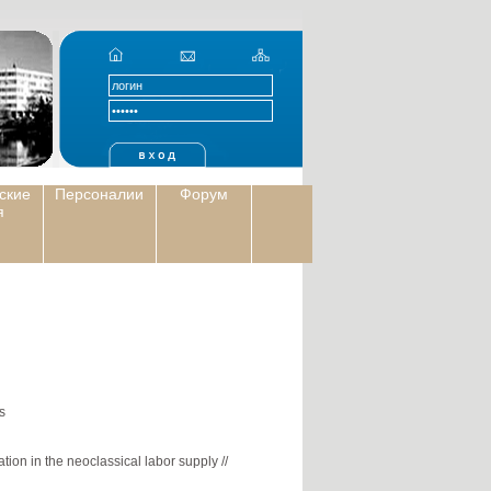
ские
Персоналии
Форум
я
s
on in the neoclassical labor supply //