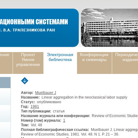
ение
Проект
Электронная
Конференции
Периодиче
Умное
библиотека
и семинары
издани
управление
Автор:
Muelbauer J
Название:
Linear aggregation in the neoclassical labor supply
Статус:
опубликовано
Год:
1981
Тип публикации:
статья
Название журнала или конференции:
Review of Economic Studie
Номер (том) журнала:
1
Том:
Vol. 48
Полная библиографическая ссылка:
Muelbauer J. Linear aggregati
Review of Economic Studies. 1981. Vol. 48. N 1. P. 21 – 36.