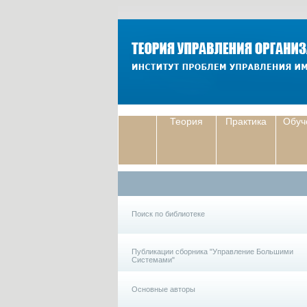
Теория
Практика
Обуч
Поиск по библиотеке
Публикации сборника "Управление Большими
Системами"
Основные авторы