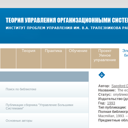
Теория
Практика
Обучение
Проект
Эл
Умное
б
управление
Автор:
Sapsford 
Поиск по библиотеке
Название:
The eco
Статус:
опублико
Издательство (дл
Год:
1993
Публикации сборника "Управление Большими
Тип публикации:
Системами"
Полная библиогр
Macmillan, 1993. –
Предметные обла
Основные авторы