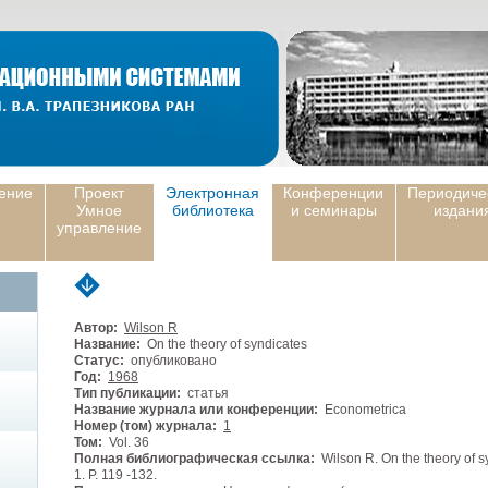
ение
Проект
Электронная
Конференции
Периодиче
Умное
библиотека
и семинары
издани
управление
Автор:
Wilson R
Название:
On the theory of syndicates
Статус:
опубликовано
Год:
1968
Тип публикации:
статья
Название журнала или конференции:
Econometrica
Номер (том) журнала:
1
Том:
Vol. 36
Полная библиографическая ссылка:
Wilson R. On the theory of s
1. P. 119 -132.