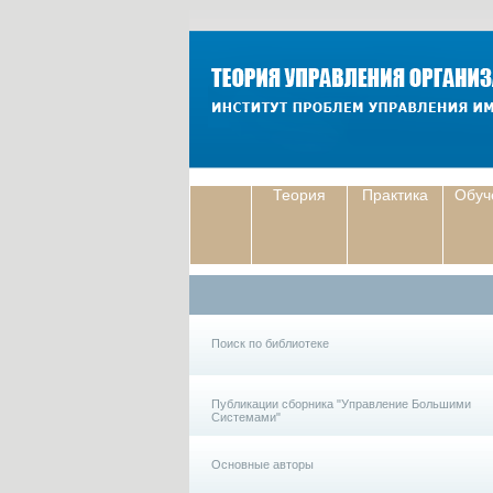
Теория
Практика
Обуч
Поиск по библиотеке
Публикации сборника "Управление Большими
Системами"
Основные авторы