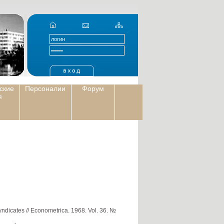
ские
Персоналии
Форум
я
yndicates // Econometrica. 1968. Vol. 36. №