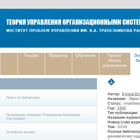
Теория
Практика
Обучение
Проект
Эл
Умное
б
управление
Автор:
Бурков В
Поиск по библиотеке
Название:
Эврист
Статус:
опублико
Год:
1966
Тип публикации:
Публикации сборника "Управление Большими
Название журнал
Системами"
Номер (том) жур
Том:
XXVII
Полная библиогр
Основные авторы
динамических зада