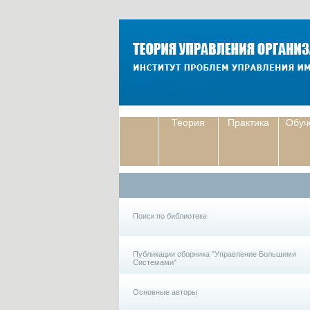
Теория
Практика
Обуч
Поиск по библиотеке
Публикации сборника "Управление Большими
Системами"
Основные авторы