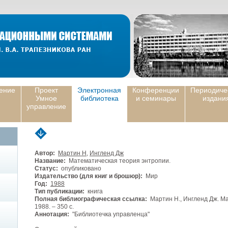
ение
Проект
Электронная
Конференции
Периодиче
Умное
библиотека
и семинары
издани
управление
Автор:
Мартин Н
,
Ингленд Дж
Название:
Математическая теория энтропии.
Статус:
опубликовано
Издательство (для книг и брошюр):
Мир
Год:
1988
Тип публикации:
книга
Полная библиографическая ссылка:
Мартин Н., Ингленд Дж. Ма
1988. – 350 с.
Аннотация:
"Библиотечка управленца"