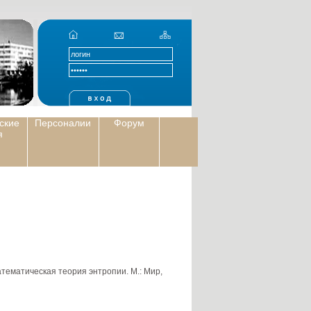
ские
Персоналии
Форум
я
тематическая теория энтропии. М.: Мир,