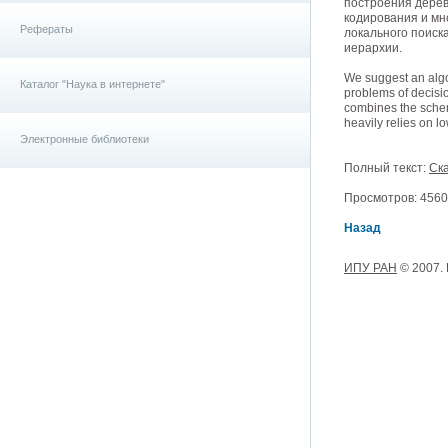
построения дерев
кодирования и мн
Рефераты
локального поиск
иерархии.
We suggest an algo
Каталог "Наука в интернете"
problems of decisio
combines the schem
heavily relies on l
Электронные библиотеки
Полный текст:
Ска
Просмотров: 4560,
Назад
ИПУ РАН
© 2007.