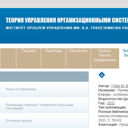
Теория
Практика
Обучение
Проект
Эл
Умное
б
управление
Автор:
Губко М. В
Поиск по библиотеке
Название:
Примен
Статус:
опублико
Издательство (дл
Год:
2011
Публикации сборника "Управление Большими
Тип публикации:
Системами"
Полная библиогр
поиска оптимальн
2011. С. 59-63.
Основные авторы
Аннотация:
Предл