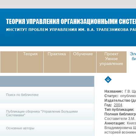
Теория
Практика
Обучение
Проект
Эл
Умное
б
управление
Название:
Г.В. Щ
Поиск по библиотеке
Статус:
опублико
Издательство (дл
Год:
2004
Тип публикации:
Публикации сборника "Управление Большими
Полная библиогр
Системами"
Составители З.М. 
Аннотация:
Книга
Владимировича Щи
Основные авторы
историей возникн