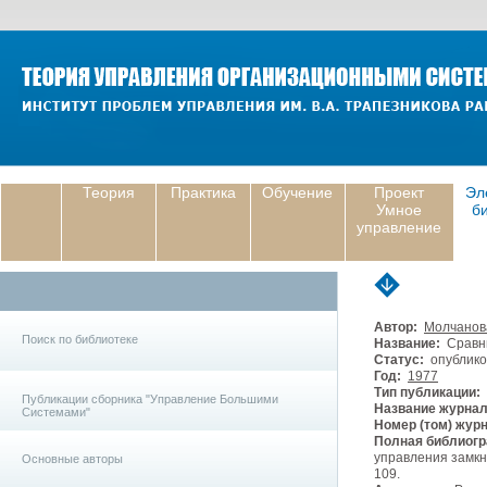
Теория
Практика
Обучение
Проект
Эл
Умное
б
управление
Автор:
Молчанов
Поиск по библиотеке
Название:
Сравни
Статус:
опублико
Год:
1977
Тип публикации:
Публикации сборника "Управление Большими
Название журнал
Системами"
Номер (том) жур
Полная библиогр
управления замкн
Основные авторы
109.