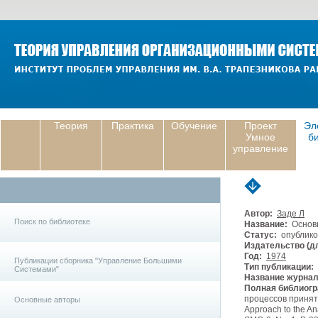
Теория
Практика
Обучение
Проект
Эл
Умное
б
управление
Автор:
Заде Л
Поиск по библиотеке
Название:
Основы
Статус:
опублико
Издательство (дл
Год:
1974
Публикации сборника "Управление Большими
Тип публикации:
Системами"
Название журнал
Полная библиогр
процессов приняти
Основные авторы
Approach to the An