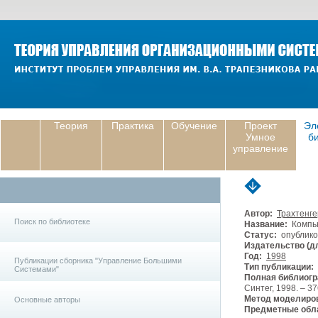
Теория
Практика
Обучение
Проект
Эл
Умное
б
управление
Автор:
Трахтенг
Поиск по библиотеке
Название:
Компью
Статус:
опублико
Издательство (дл
Год:
1998
Публикации сборника "Управление Большими
Тип публикации:
Системами"
Полная библиогр
Синтег, 1998. – 37
Метод моделиро
Основные авторы
Предметные обла