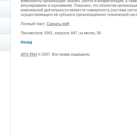
компоненты организации: анализ, синтез и конкретизация, а так
регулирование и оценивание. Показано, что объектом организац
комплексной деятельности является совокупность (система сист
осуществляющего еѐ субъекта (организационно-технической сис
Полный текст:
Скачать (pdf)
Просмотров: 3361, загрузок: 847, за месяц: 30.
Назад
ИПУ РАН
© 2007. Все права защищены