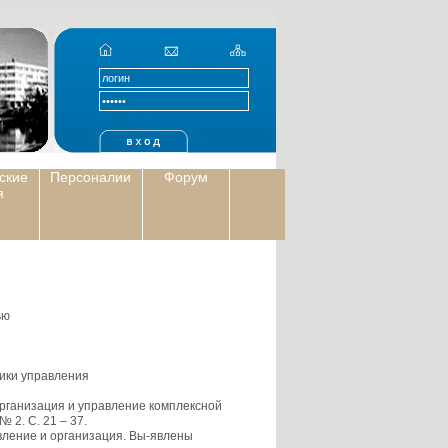
ские
Персоналии
Форум
я
ью
ики управления
Организация и управление комплексной
 2. С. 21 – 37.
вление и организация. Вы-явлены