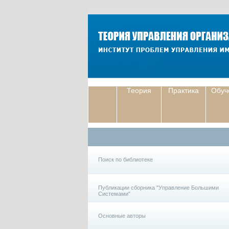
Теория
Практика
Обуч
Поиск по библиотеке
Публикации сборника "Управление Большими
Системами"
Основные авторы