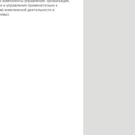
же компоненты управления: организация,
ии и управления применительно к
ем) комплексной деятельности и
темы).