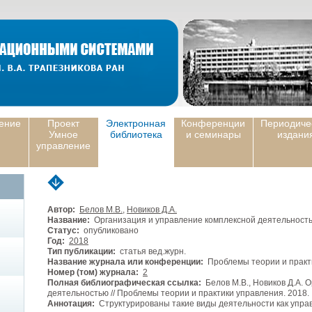
ение
Проект
Электронная
Конференции
Периодиче
Умное
библиотека
и семинары
издани
управление
Автор:
Белов М.В.
,
Новиков Д.А.
Название:
Организация и управление комплексной деятельност
Статус:
опубликовано
Год:
2018
Тип публикации:
статья вед.журн.
Название журнала или конференции:
Проблемы теории и практ
Номер (том) журнала:
2
Полная библиографическая ссылка:
Белов М.В., Новиков Д.А. 
деятельностью // Проблемы теории и практики управления. 2018. №
Аннотация:
Структурированы такие виды деятельности как упра