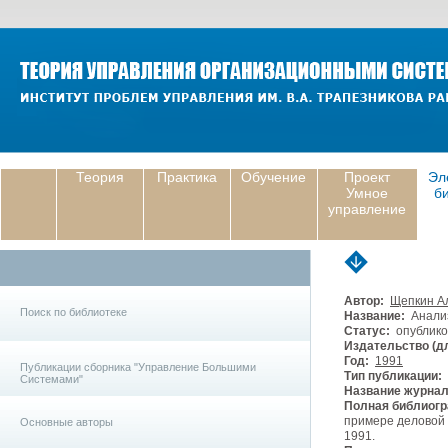
Теория
Практика
Обучение
Проект
Эл
Умное
б
управление
Автор:
Щепкин А
Поиск по библиотеке
Название:
Анализ
Статус:
опублико
Издательство (дл
Год:
1991
Публикации сборника "Управление Большими
Тип публикации:
Системами"
Название журнал
Полная библиогр
примере деловой 
Основные авторы
1991.