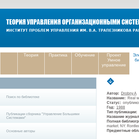
Теория
Практика
Обучение
Проект
Эл
Умное
б
управление
Автор:
Drobny A
Поиск по библиотеке
Название:
Real wa
Статус:
опублико
Год:
1988
Тип публикации:
Публикации сборника "Управление Большими
Название журнал
Системами"
Полная библиогр
market. NY: Rontle
Предметные обла
Основные авторы