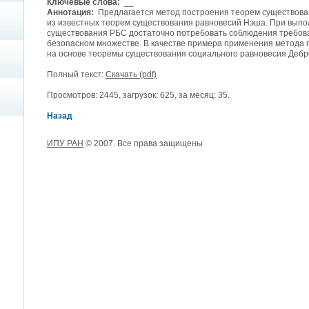
Ключевые слова:
__
Аннотация:
Предлагается метод построения теорем существован
из известных теорем существования равновесий Нэша. При выпо
существования РБС достаточно потребовать соблюдения требов
безопасном множестве. В качестве примера применения метода
на основе теоремы существования социального равновесия Дебр
Полный текст:
Скачать (pdf)
Просмотров: 2445, загрузок: 625, за месяц: 35.
Назад
ИПУ РАН
© 2007. Все права защищены