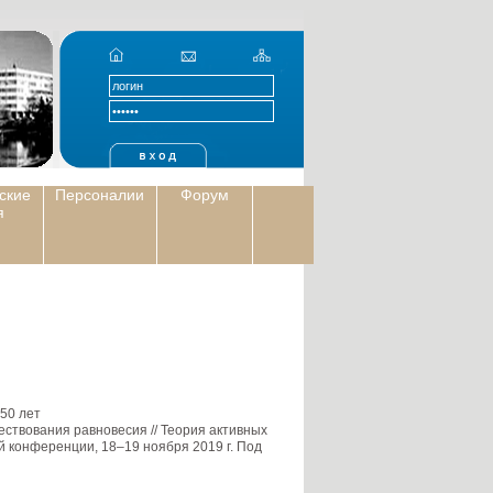
ские
Персоналии
Форум
я
50 лет
ствования равновесия // Теория активных
й конференции, 18–19 ноября 2019 г. Под