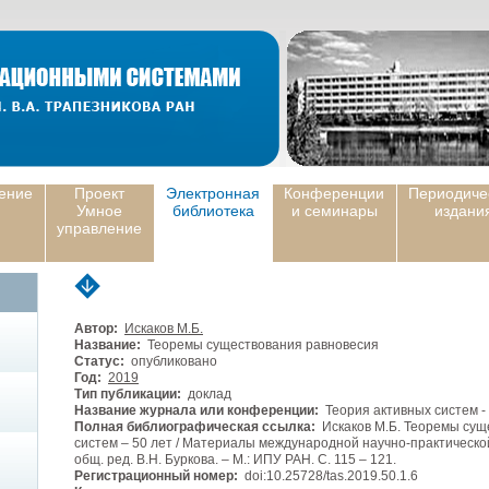
ение
Проект
Электронная
Конференции
Периодиче
Умное
библиотека
и семинары
издани
управление
Автор:
Искаков М.Б.
Название:
Теоремы существования равновесия
Статус:
опубликовано
Год:
2019
Тип публикации:
доклад
Название журнала или конференции:
Теория активных систем - 
Полная библиографическая ссылка:
Искаков М.Б. Теоремы суще
систем – 50 лет / Материалы международной научно-практическо
общ. ред. В.Н. Буркова. – М.: ИПУ РАН. C. 115 – 121.
Регистрационный номер:
doi:10.25728/tas.2019.50.1.6