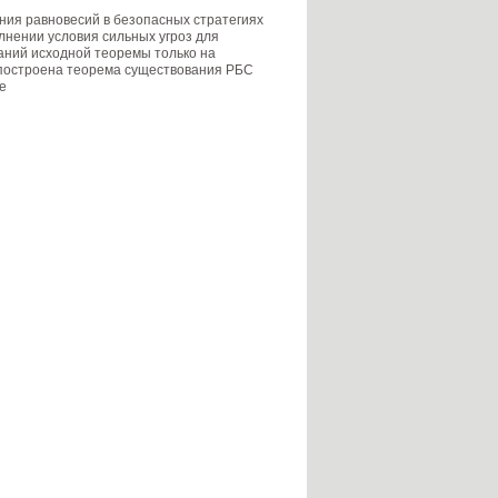
ия равновесий в безопасных стратегиях
лнении условия сильных угроз для
аний исходной теоремы только на
 построена теорема существования РБС
е