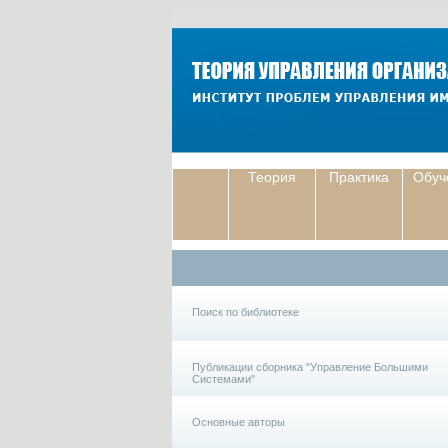
Теория
Практика
Обуч
Поиск по библиотеке
Публикации сборника "Управление Большими
Системами"
Основные авторы