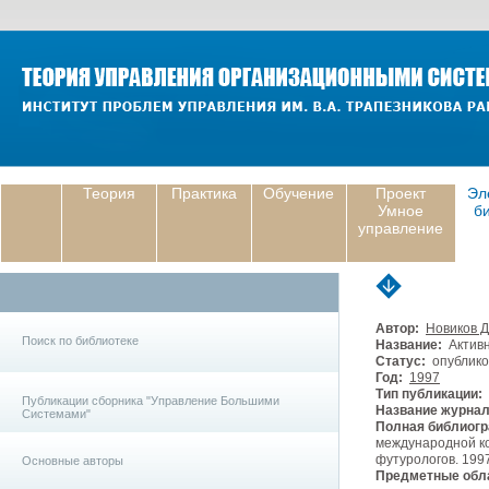
Теория
Практика
Обучение
Проект
Эл
Умное
б
управление
Автор:
Новиков 
Поиск по библиотеке
Название:
Активн
Статус:
опублико
Год:
1997
Тип публикации:
Публикации сборника "Управление Большими
Название журнал
Системами"
Полная библиогр
международной ко
футурологов. 199
Основные авторы
Предметные обла