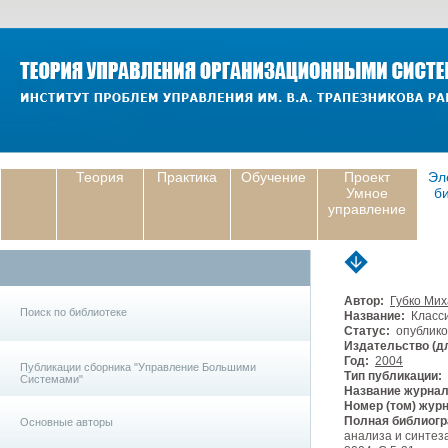
Теория
Практика
Обучение
Проект
Эл
Умное
б
управление
Автор:
Губко Ми
Поиск по библиотеке
Название:
Класси
Статус:
опублико
Издательство (дл
Год:
2004
Публикации сборника "Управление Большими
Тип публикации:
Системами"
Название журнал
Номер (том) жур
Полная библиогр
Основные авторы
анализа и синтез