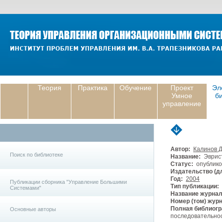
Теория
Практика
Обучение
Проект
Эл
Умное
б
управление
Автор:
Калинов Д
Поиск по библиотеке
Название:
Эврист
Статус:
опублико
Издательство (дл
Год:
2004
Публикации сборника "Управление Большими
Тип публикации:
Системами"
Название журнал
Номер (том) жур
Полная библиогр
Основные авторы
последовательнос