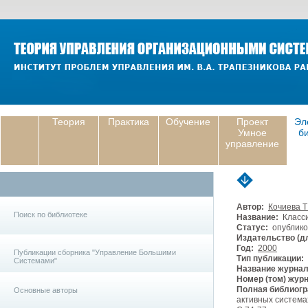
Теория
Практика
Обучение
Проект
Эл
Умное
б
управление
Автор:
Кочиева Т
Поиск по библиотеке
Название:
Класси
Статус:
опублико
Издательство (дл
Год:
2000
Публикации сборника "Управление Большими
Тип публикации:
Системами"
Название журнал
Номер (том) жур
Полная библиогр
Основные авторы
активных система