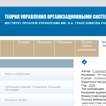
Теория
Практика
Обучение
Проект
Эл
Умное
б
управление
Автор:
Старцев 
Поиск по библиотеке
Название:
Метод 
Статус:
опублико
Издательство (дл
Год:
2006
Публикации сборника "Управление Большими
Тип публикации:
Системами"
Название журнал
Номер (том) жур
Полная библиогр
Основные авторы
зависимостями вид