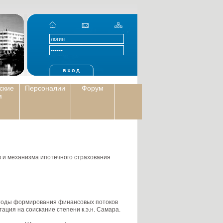
ские
Персоналии
Форум
я
и механизма ипотечного страхования
тоды формирования финансовых потоков
ация на соискание степени к.э.н. Самара.