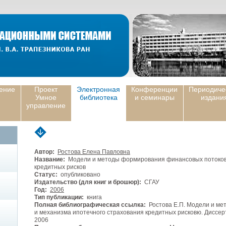
ение
Проект
Электронная
Конференции
Периодиче
Умное
библиотека
и семинары
издани
управление
Автор:
Ростова Елена Павловна
Название:
Модели и методы формирования финансовых потоков 
кредитных рисков
Статус:
опубликовано
Издательство (для книг и брошюр):
СГАУ
Год:
2006
Тип публикации:
книга
Полная библиографическая ссылка:
Ростова Е.П. Модели и ме
и механизма ипотечного страхования кредитных рисковю. Диссерт
2006