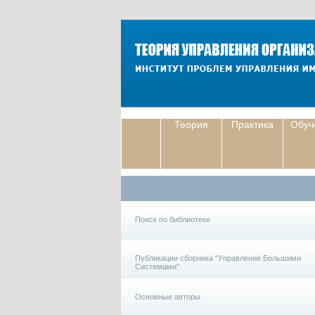
Теория
Практика
Обуч
Поиск по библиотеке
Публикации сборника "Управление Большими
Системами"
Основные авторы