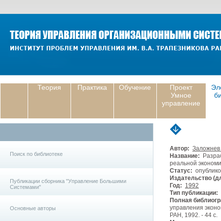
Теория
Практика
Обучение
Проект
Эл
Умное
б
управление
Автор:
Заложнев
Поиск по библиотеке
Название:
Разраб
реальной экономи
Статус:
опублико
Издательство (дл
Публикации сборника "Управление Большими
Год:
1992
Системами"
Тип публикации:
Полная библиогр
управления эконо
Основные авторы
РАН, 1992. - 44 с.