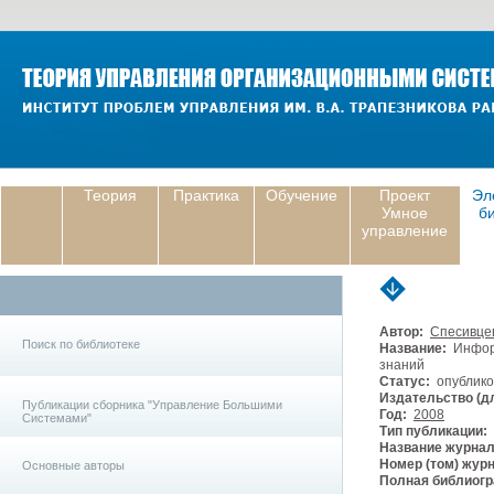
Теория
Практика
Обучение
Проект
Эл
Умное
б
управление
Автор:
Спесивце
Поиск по библиотеке
Название:
Информ
знаний
Статус:
опублико
Издательство (дл
Публикации сборника "Управление Большими
Год:
2008
Системами"
Тип публикации:
Название журнал
Номер (том) жур
Основные авторы
Полная библиогр