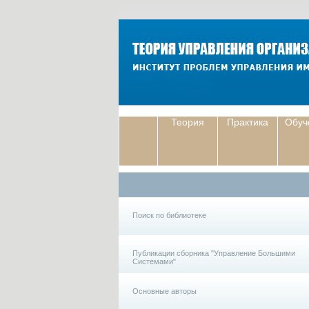
Теория
Практика
Обуч
Поиск по библиотеке
Публикации сборника "Управление Большими
Системами"
Основные авторы