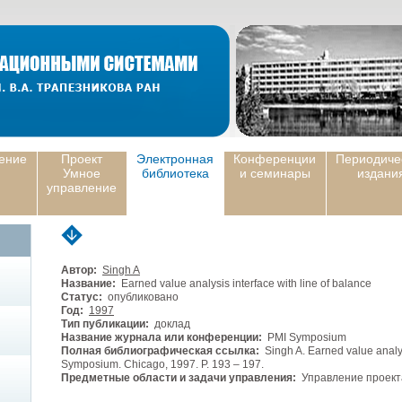
ение
Проект
Электронная
Конференции
Периодиче
Умное
библиотека
и семинары
издани
управление
Автор:
Singh A
Название:
Earned value analysis interface with line of balance
Статус:
опубликовано
Год:
1997
Тип публикации:
доклад
Название журнала или конференции:
PMI Symposium
Полная библиографическая ссылка:
Singh A. Earned value analysi
Symposium. Chicago, 1997. P. 193 – 197.
Предметные области и задачи управления:
Управление проек