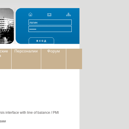
ские
Персоналии
Форум
я
s interface with line of balance / PMI
тами