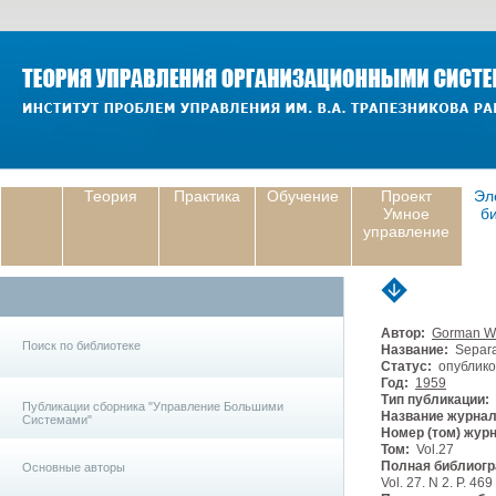
Теория
Практика
Обучение
Проект
Эл
Умное
б
управление
Автор:
Gorman W
Поиск по библиотеке
Название:
Separab
Статус:
опублико
Год:
1959
Тип публикации:
Публикации сборника "Управление Большими
Название журнал
Системами"
Номер (том) жур
Том:
Vol.27
Полная библиогр
Основные авторы
Vol. 27. N 2. P. 469